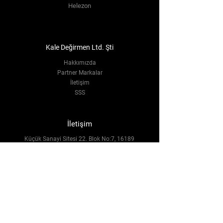
Helezon
Kale Değirmen Ltd. Şti
Hakkımızda
Partner Markalar
İletişim
SSS
İletişim
Küçük Sanayi Sitesi 22. Blok No:7, 16189
Nilüfer/Bursa
info@kaledegirmen.com
Tel:
+90 (224) 241 96 66
Tel:
+90 (553) 716 36 86
Sosyal Medya
Facebook