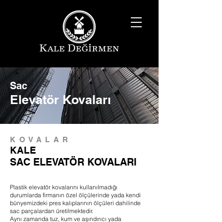
Sac
Elevatör Kovaları
KOVALAR
KALE
SAC
ELEVATÖR KOVALARI
Plastik elevatör kovalarını kullanılmadığı
durumlarda firmanın özel ölçülerinde yada kendi
bünyemizdeki pres kalıplarının ölçüleri dahilinde
sac parçalardan üretilmektedir.
Aynı zamanda tuz, kum ve aşındırıcı yada